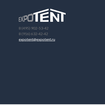
8 (495) 902-53-42
8 (916) 632‑42‑42
expotent@expotent.ru